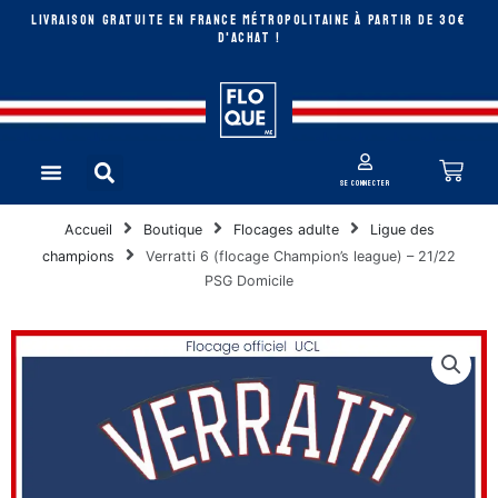
Aller
LIVRAISON GRATUITE EN FRANCE MÉTROPOLITAINE à partir de 30€
au
D'ACHAT !
contenu
Rechercher
Pan
Menu
se connecter
Accueil
Boutique
Flocages adulte
Ligue des
champions
Verratti 6 (flocage Champion’s league) – 21/22
PSG Domicile