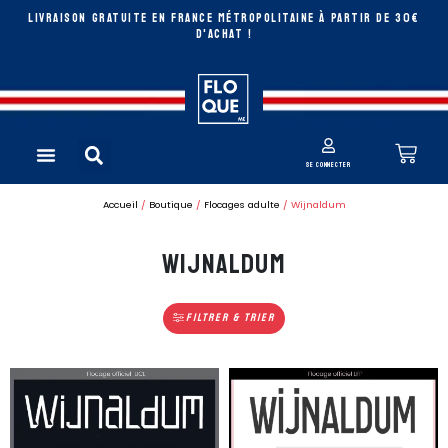
Aller
LIVRAISON GRATUITE EN FRANCE MÉTROPOLITAINE à partir de 30€
au
D'ACHAT !
contenu
Rechercher
Pan
Menu
se connecter
Accueil
/
Boutique
/
Flocages adulte
/ Wijnaldum
Wijnaldum
Filtrer & Trier