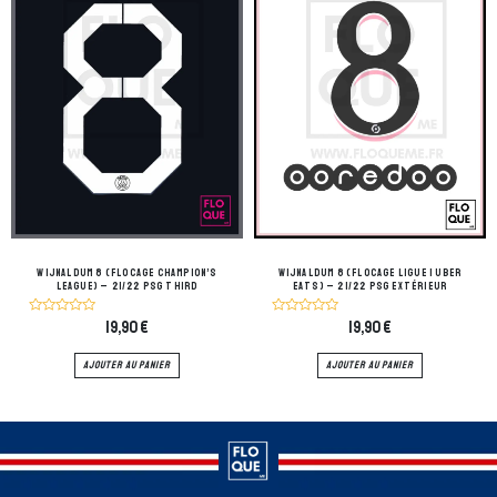
Wijnaldum 8 (flocage Champion’s
Wijnaldum 8 (flocage ligue 1 Uber
league) – 21/22 PSG Third
Eats) – 21/22 PSG Extérieur
Note
Note
19,90
€
19,90
€
0
0
sur
sur
5
5
AJOUTER AU PANIER
AJOUTER AU PANIER