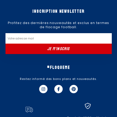
Inscription newsletter
Profitez des dernières nouveautés et exclus en termes
de flocage football.
Email
JE M'INSCRIS
#floqueme
Restez informé des bons plans et nouveautés.
I
F
P
n
a
i
s
c
n
t
e
t
a
b
e
g
o
r
r
o
e
a
k
s