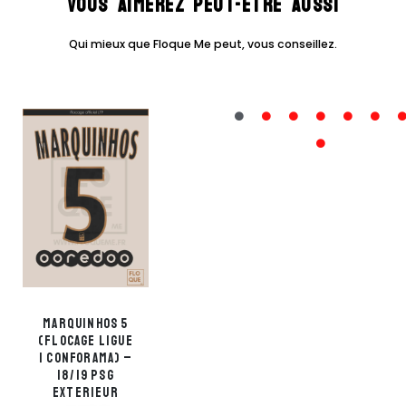
Vous aimerez peut-être aussi
Qui mieux que Floque Me peut, vous conseillez.
Marquinhos 5
Cavani 9
(flocage ligue
(flocage ligue
1 Conforama) –
1 Conforama) –
18/19 PSG
18/19 PSG
Exterieur
Exterieur