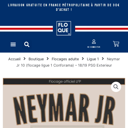
Aller
LIVRAISON GRATUITE EN FRANCE MÉTROPOLITAINE à partir de 30€
au
D'ACHAT !
contenu
Rechercher
Pan
Menu
se connecter
Accueil
Boutique
Flocages adulte
Ligue 1
Neymar
Jr 10 (flocage ligue 1 Conforama) – 18/19 PSG Exterieur