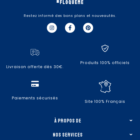
#floqueme
Restez informé des bons plans et nouveautés.
I
F
P
n
a
i
s
c
n
t
e
t
a
b
e
g
o
r
r
o
e
a
k
s
Produits 100% officiels
m
-
t
Livraison offerte dès 30€.
f
Paiements sécurisés
Site 100% Français
à propos de
nos services