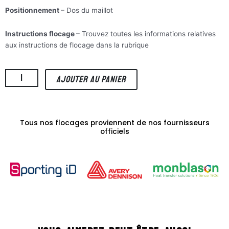
Positionnement
– Dos du maillot
Instructions flocage
– Trouvez toutes les informations relatives
aux instructions de flocage dans la rubrique
”
quantité
AJOUTER AU PANIER
de
Neymar
Jr
10
Tous nos flocages proviennent de nos fournisseurs
(flocage
officiels
ligue
1
Conforama)
-
18/19
PSG
Exterieur