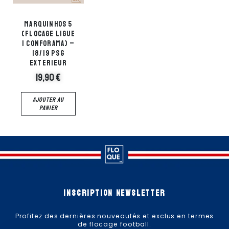
Marquinhos 5
Cavani 9
(flocage ligue
(flocage ligue
1 Conforama) –
1 Conforama) –
18/19 PSG
18/19 PSG
Exterieur
Exterieur
19,90
€
19,90
€
AJOUTER AU
AJOUTER AU
PANIER
PANIER
Inscription newsletter
Profitez des dernières nouveautés et exclus en termes
de flocage football.