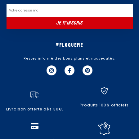
Email
JE M'INSCRIS
#floqueme
Restez informé des bons plans et nouveautés.
I
F
P
n
a
i
s
c
n
t
e
t
a
b
e
g
o
r
r
o
e
a
k
s
Produits 100% officiels
m
-
t
Livraison offerte dès 30€.
f