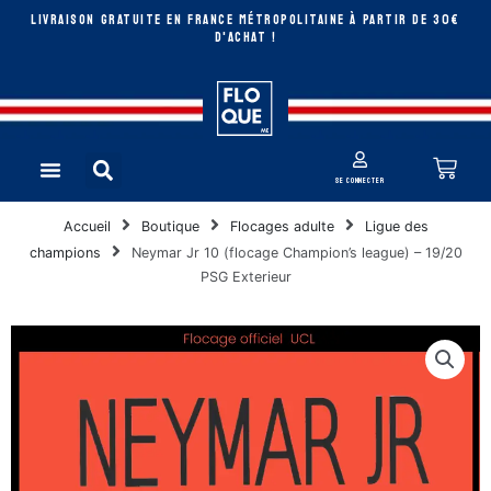
Aller
LIVRAISON GRATUITE EN FRANCE MÉTROPOLITAINE à partir de 30€
au
D'ACHAT !
contenu
Rechercher
Pan
Menu
se connecter
Accueil
Boutique
Flocages adulte
Ligue des
champions
Neymar Jr 10 (flocage Champion’s league) – 19/20
PSG Exterieur