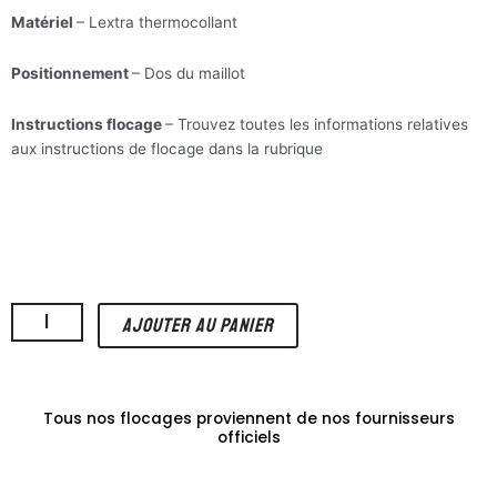
Matériel
– Lextra thermocollant
Positionnement
– Dos du maillot
Instructions flocage
– Trouvez toutes les informations relatives
aux instructions de flocage dans la rubrique
”
quantité
AJOUTER AU PANIER
de
Neymar
Jr
10
Tous nos flocages proviennent de nos fournisseurs
(flocage
officiels
Champion's
league)