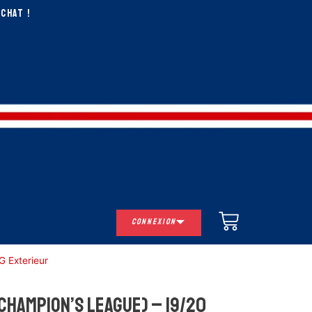
CHAT !
Panier
CONNEXION
G Exterieur
Champion’s league) – 19/20