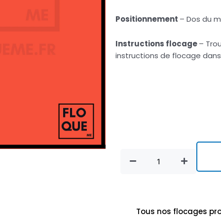
Positionnement
– Dos du ma
Instructions flocage
– Trou
instructions de flocage dans
quantité
de
Mbappé
7
(flocage
Champion's
Tous nos flocages pro
league)