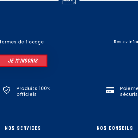
 termes de flocage
Restez inf
JE M'INSCRIS
Produits 100%
Paiem
officiels
sécuri
nos services
nos conseils