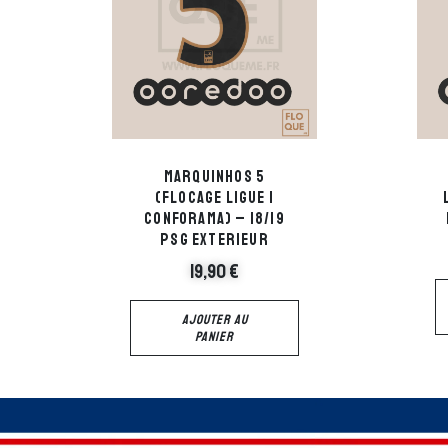
Marquinhos 5
(flocage ligue 1
Conforama) – 18/19
PSG Exterieur
19,90
€
AJOUTER AU
PANIER