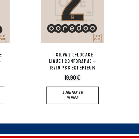
e
T.Silva 2 (flocage
–
ligue 1 Conforama) –
r
18/19 PSG Exterieur
19,90
€
AJOUTER AU
PANIER