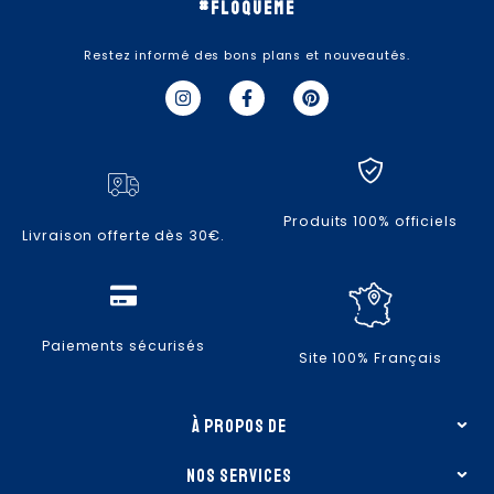
#floqueme
Restez informé des bons plans et nouveautés.
I
F
P
n
a
i
s
c
n
t
e
t
a
b
e
g
o
r
r
o
e
a
k
s
Produits 100% officiels
m
-
t
Livraison offerte dès 30€.
f
Paiements sécurisés
Site 100% Français
à propos de
nos services