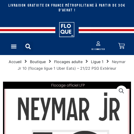
Aller
LIVRAISON GRATUITE EN FRANCE MÉTROPOLITAINE à partir de 30€
au
D'ACHAT !
contenu
Rechercher
Pan
Menu
se connecter
Accueil
Boutique
Flocages adulte
Ligue 1
Neymar
Jr 10 (flocage ligue 1 Uber Eats) – 21/22 PSG Extérieur