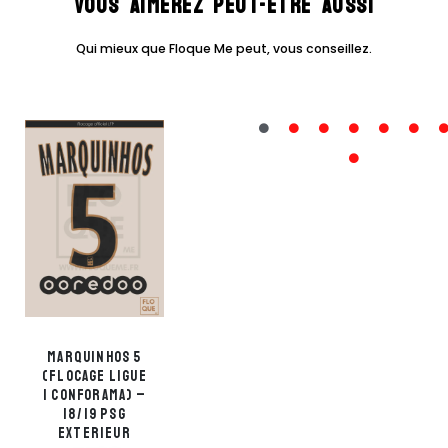
Vous aimerez peut-être aussi
Qui mieux que Floque Me peut, vous conseillez.
Marquinhos 5
Cavani 9
(flocage ligue
(flocage ligue
1 Conforama) –
1 Conforama) –
18/19 PSG
18/19 PSG
Exterieur
Exterieur