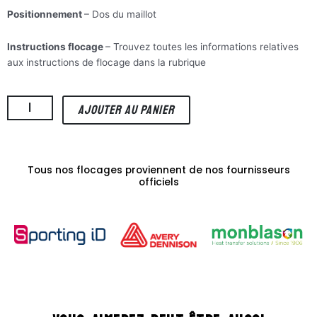
Positionnement
– Dos du maillot
Instructions flocage
– Trouvez toutes les informations relatives
aux instructions de flocage dans la rubrique
”
quantité
AJOUTER AU PANIER
de
Neymar
Jr
10
Tous nos flocages proviennent de nos fournisseurs
(flocage
officiels
ligue
1
Uber
Eats)
-
21/22
PSG
Extérieur