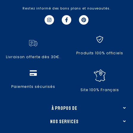
Restez informé des bons plans et nouveautés.
I
F
P
n
a
i
s
c
n
t
e
t
a
b
e
g
o
r
r
o
e
a
k
s
Produits 100% officiels
m
-
t
Livraison offerte dès 30€.
f
Paiements sécurisés
Site 100% Français
à propos de
nos services