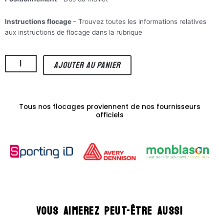
Instructions flocage
– Trouvez toutes les informations relatives
aux instructions de flocage dans la rubrique
”
quantité
AJOUTER AU PANIER
de
Mbappé
7
(flocage
Tous nos flocages proviennent de nos fournisseurs
ligue
officiels
1
Uber
Eats)
-
21/22
PSG
Extérieur
Vous aimerez peut-être aussi