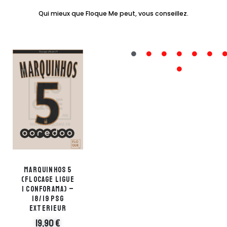
Qui mieux que Floque Me peut, vous conseillez.
Marquinhos 5
Cavani 9
(flocage ligue
(flocage ligue
1 Conforama) –
1 Conforama) –
18/19 PSG
18/19 PSG
Exterieur
Exterieur
19,90
€
19,90
€