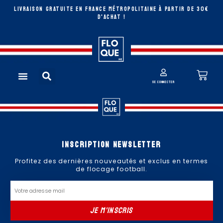
Aller
LIVRAISON GRATUITE EN FRANCE MÉTROPOLITAINE à partir de 30€
au
D'ACHAT !
contenu
Rechercher
Pan
Menu
se connecter
Inscription newsletter
Profitez des dernières nouveautés et exclus en termes
de flocage football.
Email
JE M'INSCRIS