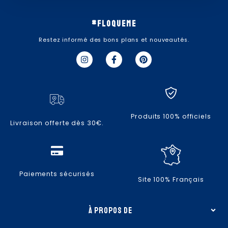
#floqueme
Restez informé des bons plans et nouveautés.
I
F
P
n
a
i
s
c
n
t
e
t
a
b
e
g
o
r
r
o
e
a
k
s
Produits 100% officiels
m
-
t
Livraison offerte dès 30€.
f
Paiements sécurisés
Site 100% Français
à propos de